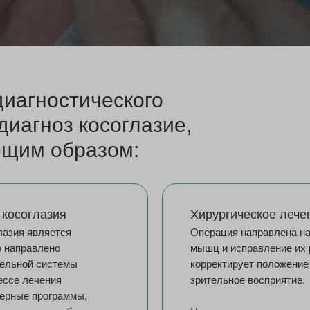
диагностического
диагноз косоглазие,
ющим образом:
 косоглазия
Хирургическое лече
лазия является
Операция направлена на
о направлено
мышц и исправление их 
тельной системы
корректирует положение
ессе лечения
зрительное восприятие.
ерные программы,