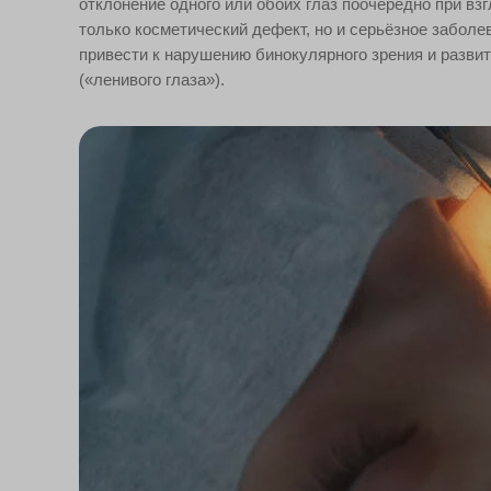
отклонение одного или обоих глаз поочередно при взг
только косметический дефект, но и серьёзное заболе
привести к нарушению бинокулярного зрения и разви
(«ленивого глаза»).