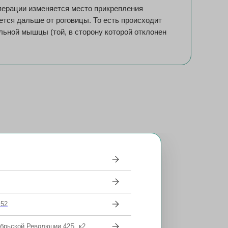
ерации изменяется место прикрепления
тся дальше от роговицы. То есть происходит
льной мышцы (той, в сторону которой отклонен
 52
ябрьской Революции 42Б, к2