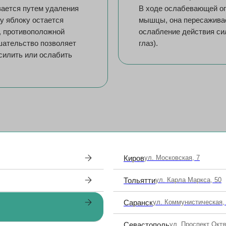
ается путем удаления
В ходе ослабевающей оп
у яблоку остается
мышцы, она пересаживае
, противоположной
ослабление действия си
шательство позволяет
глаз).
силить или ослабить
оводу косоглазия
Киров
ул. Московская, 7
Тольятти
ул. Карла Маркса, 50
Саранск
ул. Коммунистическая,
Севастополь
ул. Проспект Окт