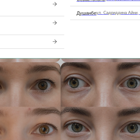
Душанбе
ул. Садриддина Айни,