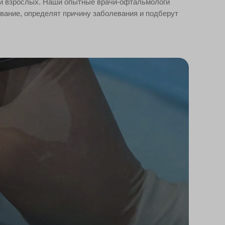
й и взрослых. Наши опытные врачи-офтальмологи
вание, определят причину заболевания и подберут