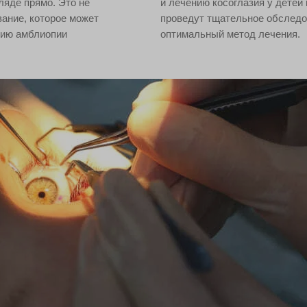
ляде прямо. Это не
и лечению косоглазия у дете
вание, которое может
проведут тщательное обследо
тию амблиопии
оптимальный метод лечения.