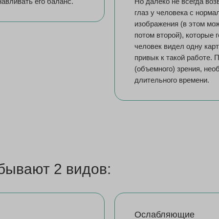
навливать его баланс.
Но далеко не всегда во
глаз у человека с норм
изображения (в этом мож
потом второй), которые 
человек видел одну карт
привык к такой работе.
(объемного) зрения, не
длительного времени.
бывают 2 видов:
Ослабляющие