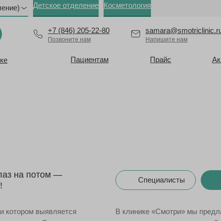
Детское отделение
Косметология
ление)
+7 (846) 205-22-80
samara@smotriclinic.r
Позвоните нам
Напишите нам
Пациентам
Прайс
Ак
ке
лаз на потом —
Специалисты
!
ри котором выявляется
В клинике «Смотри» мы предла