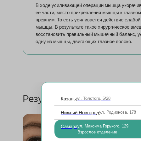
В ходе усиливающей операции мышца укорачив
ее части, место прикрепления мышцы к глазном
прежним. То есть усиливается действие слабой
мышцы. В результате такое хирургическое вме
восстановить правильный мышечный баланс, у
одну из мышцы, двигающих глазное яблоко.
Результаты операций по п
Казань
ул. Толстого, 5/28
Нижний Новгород
ул. Родионова, 178
Самара
ул. Максима Горького, 129
Взрослое отделение