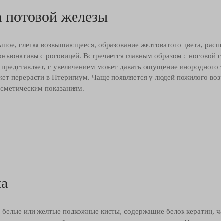
а потовой железы
ьшое, слегка возвышающееся, образование желтоватого цвета, расп
конъюнктивы с роговицей. Встречается главным образом с носовой 
не представляет, с увеличением может давать ощущение инородного 
жет перерасти в Птеригиум. Чаще появляется у людей пожилого воз
осметическим показаниям.
а
 белые или желтые подкожные кисты, содержащие белок кератин, 