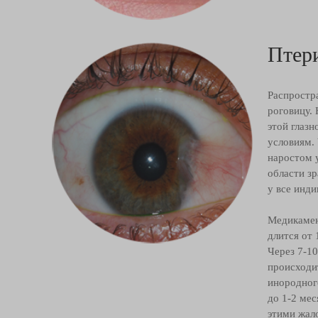
Птер
Распростра
роговицу.
этой глаз
условиям.
наростом 
области зр
у все инд
Медикамен
длится от
Через 7-1
происходи
инородног
до 1-2 ме
этими жал