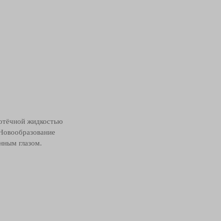
 отёчной жидкостью
 Новообразование
нным глазом.