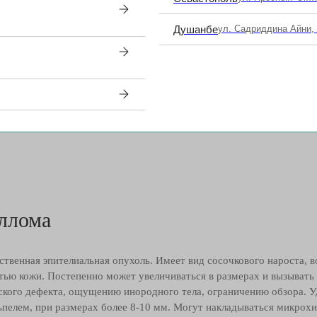
ома
Душанбе
ул. Садриддина Айни,
ной железы. В зоне век чаще всего мелкого размера (1-2мм), светло
скопом вылущиванием вместе с капсулой. При размерах более 4-5
ргические швы.
ллома
ственная эпителиальная опухоль. Имеет вид сосочкового нароста,
тью кожи. Постепенно может увеличиваться в размерах и вызывать
ского дефекта, ощущению инородного тела, ограничению обзора. У
ьпелем, при размерах более 8-10 мм. Могут накладываться микрох