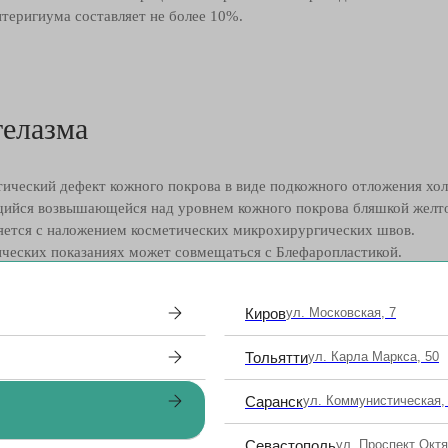
птеригиума составляет не более 10%.
телазма
тический дефект кожного покрова в виде подкожного отложения хол
ийся возвышающейся над уровнем кожного покрова бляшкой желто
ляется с наложением косметических микрохирургических швов.
ических показаниях может совмещаться с Блефаропластикой.
Киров
ул. Московская, 7
Тольятти
ул. Карла Маркса, 50
Саранск
ул. Коммунистическая,
Севастополь
ул. Проспект Окт