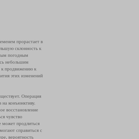
ременем прорастает в
ольшую склонность к
тным погодным
ясь небольшим
ю к продвижению к
вития этих изменений
ществует. Операция
 на конъюнктиву.
ное восстановление
ся чувство
е может продлиться
омогают справиться с
ре, вероятность