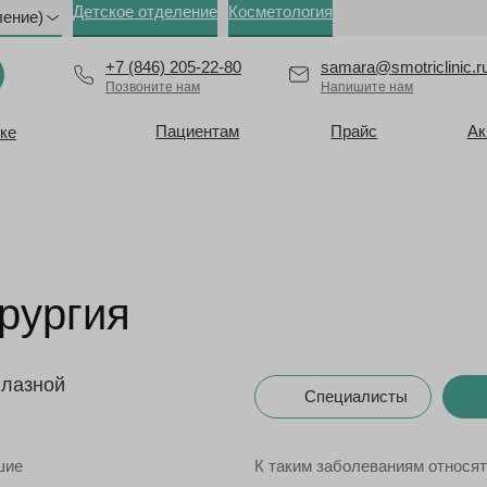
Детское отделение
Косметология
ление)
+7 (846) 205-22-80
samara@smotriclinic.r
Позвоните нам
Напишите нам
Пациентам
Прайс
Ак
ке
рургия
глазной
Специалисты
шие
К таким заболеваниям относят