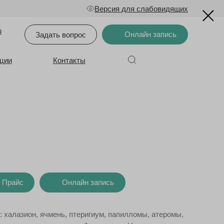
Версия для слабовидящих
u
Онлайн запись
Задать вопрос
ции
Контакты
Прайс
Онлайн запись
: халазион, ячмень, птеригиум, папилломы, атеромы,