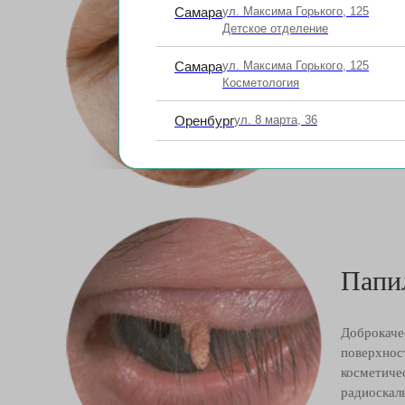
Атер
Самара
ул. Максима Горького, 125
Детское отделение
Киста саль
Самара
ул. Максима Горького, 125
под микро
Косметология
микрохиру
Оренбург
ул. 8 марта, 36
Папи
Доброкаче
поверхнос
косметиче
радиоскал