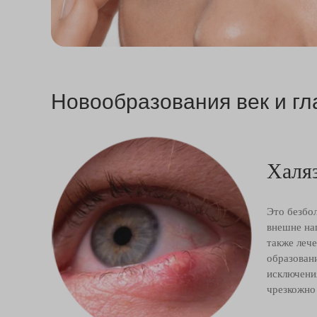
Новообразования век и гл
Халя
Это безбол
внешне на
также леч
образован
исключения
чрезкожно