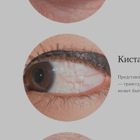
Кист
Представл
— транссу
может быт