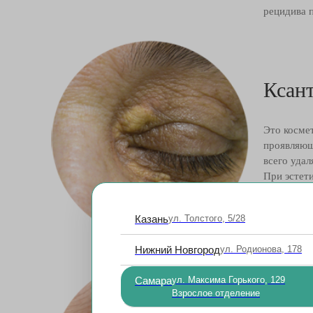
рецидива 
Ксан
Это косме
проявляющ
всего уда
При эстет
Казань
ул. Толстого, 5/28
Нижний Новгород
ул. Родионова, 178
Самара
ул. Максима Горького, 129
Взрослое отделение