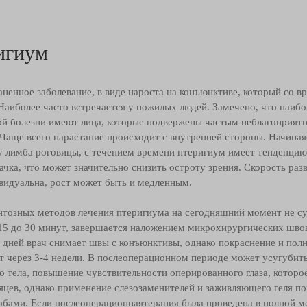
игиум
ненное заболевание, в виде нароста на конъюнктиве, который со в
 Наиболее часто встречается у пожилых людей. Замечено, что наиб
ной болезни имеют лица, которые подвержены частым неблагоприя
 Чаще всего нарастание происходит с внутренней стороны. Начина
у лимба роговицы, с течением времени птеригиум имеет тенденци
ачка, что может значительно снизить остроту зрения. Скорость раз
ивидуальна, рост может быть и медленным.
тозных методов лечения птеригиума на сегодняшний момент не су
 15 до 30 минут, завершается наложением микрохирургических швов
0 дней врач снимает швы с конъюнктивы, однако покраснение и пол
т через 3-4 недели. В послеоперационном периоде может усугубить
о тела, повышение чувствительности оперированного глаза, которо
сяцев, однако применение слезозаменителей и заживляющего геля п
обами. Если послеоперационнаятерапия была проведена в полной ме