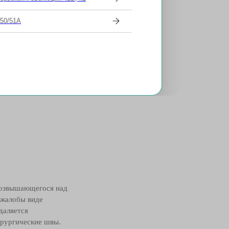
 50/51А
го цвета. Удаляются
 мм накладываются
 возвышающегося над
 жалобы виде
даляется
ирургические швы.