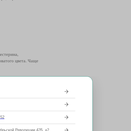
естерина,
ватого цвета. Чаще
 52
ябрьской Революции 42Б, к2