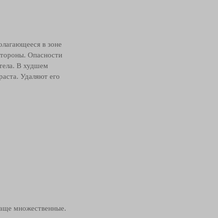
олагающееся в зоне
стороны. Опасности
тела. В худшем
раста. Удаляют его
чаще множественные.